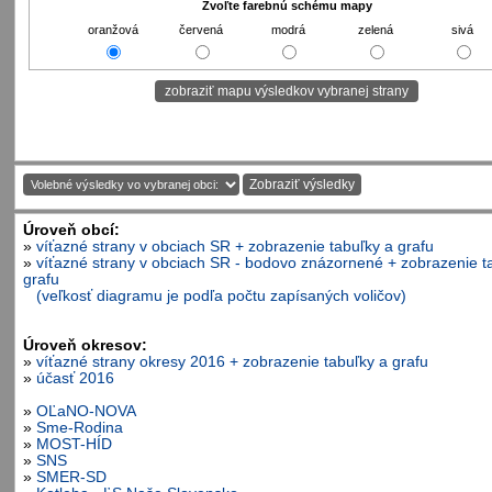
Zvoľte farebnú schému mapy
oranžová
červená
modrá
zelená
sivá
Úroveň obcí:
»
víťazné strany v obciach SR + zobrazenie tabuľky a grafu
»
víťazné strany v obciach SR - bodovo znázornené + zobrazenie t
grafu
(veľkosť diagramu je podľa počtu zapísaných voličov)
Úroveň okresov:
»
víťazné strany okresy 2016 + zobrazenie tabuľky a grafu
»
účasť 2016
»
OĽaNO-NOVA
»
Sme-Rodina
»
MOST-HÍD
»
SNS
»
SMER-SD