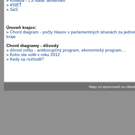
»
Kotleba - ĽS Naše Slovensko
»
#SIEŤ
»
SaS
Úroveň krajov:
»
Chord diagram - počty hlasov v parlamentných stranách za jednot
kraje
Chord diagramy - dôvody
»
dôvod voľby - antikorupčný program, ekonomický program,...
»
Koho ste volili v roku 2012
»
Kedy sa rozhodli?
Mapy sú spracované na základe 