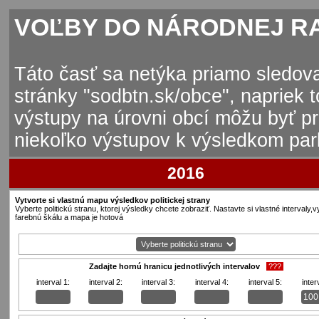
VOĽBY DO NÁRODNEJ R
Táto časť sa netýka priamo sledov
stránky "sodbtn.sk/obce", napriek 
výstupy na úrovni obcí môžu byť pr
niekoľko výstupov k výsledkom par
2016
Vytvorte si vlastnú mapu výsledkov politickej strany
Vyberte politickú stranu, ktorej výsledky chcete zobraziť. Nastavte si vlastné intervaly,v
farebnú škálu a mapa je hotová
Zadajte hornú hranicu jednotlivých intervalov
???
interval 1:
interval 2:
interval 3:
interval 4:
interval 5:
inter